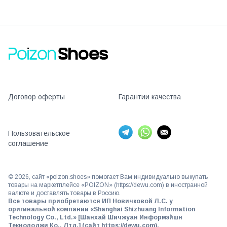
Договор оферты
Гарантии качества
Пользовательское
соглашение
©
2026
, сайт «poizon.shoes» помогает Вам индивидуально выкупать
товары на маркетплейсе «POIZON» (https://dewu.com) в иностранной
валюте и доставлять товары в Россию.
Все товары приобретаются ИП Новичковой Л.С. у
оригинальной компании «Shanghai Shizhuang Information
Technology Co., Ltd.» [Шанхай Шичжуан Информэйшн
Текнолоджи Ко., Лтд.] (сайт https://dewu.com).