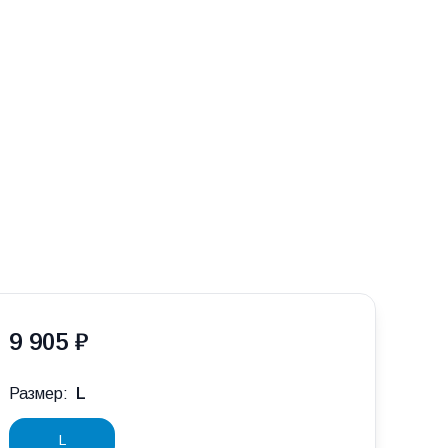
9 905 ₽
Размер:
L
L