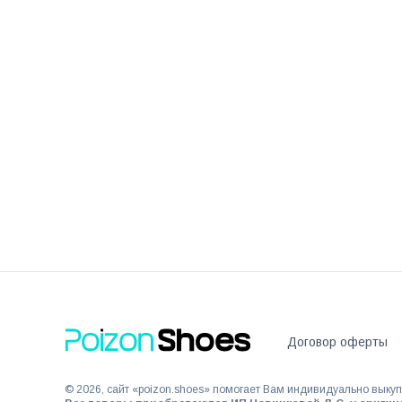
Договор оферты
©
2026
, сайт «poizon.shoes» помогает Вам индивидуально выкуп