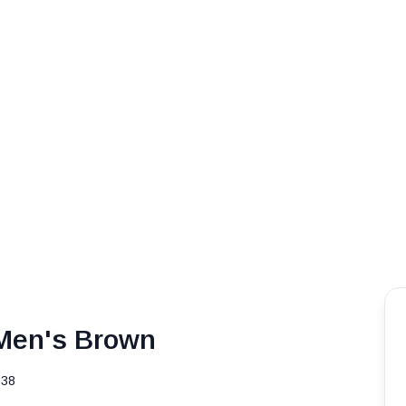
 Men's Brown
838