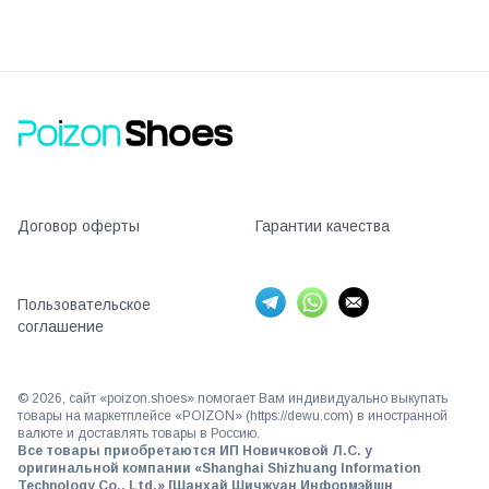
Договор оферты
Гарантии качества
Пользовательское
соглашение
©
2026
, сайт «poizon.shoes» помогает Вам индивидуально выкупать
товары на маркетплейсе «POIZON» (https://dewu.com) в иностранной
валюте и доставлять товары в Россию.
Все товары приобретаются ИП Новичковой Л.С. у
оригинальной компании «Shanghai Shizhuang Information
Technology Co., Ltd.» [Шанхай Шичжуан Информэйшн