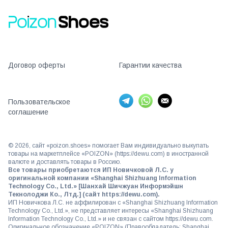
Договор оферты
Гарантии качества
Пользовательское
соглашение
©
2026
, сайт «poizon.shoes» помогает Вам индивидуально выкупать
товары на маркетплейсе «POIZON» (https://dewu.com) в иностранной
валюте и доставлять товары в Россию.
Все товары приобретаются ИП Новичковой Л.С. у
оригинальной компании «Shanghai Shizhuang Information
Technology Co., Ltd.» [Шанхай Шичжуан Информэйшн
Текнолоджи Ко., Лтд.] (сайт https://dewu.com).
ИП Новичкова Л.С. не аффилирован с «Shanghai Shizhuang Information
Technology Co., Ltd.», не представляет интересы «Shanghai Shizhuang
Information Technology Co., Ltd.» и не связан с сайтом https://dewu.com.
Оригинальное обозначение «POIZON» (Правообладатель: Shanghai