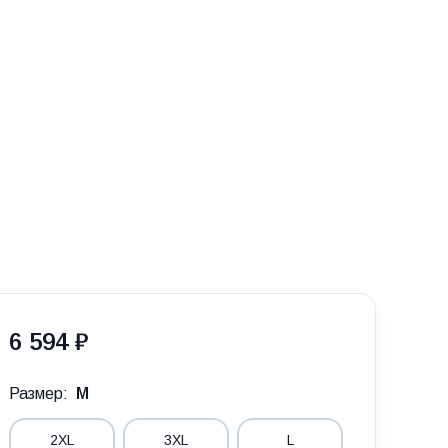
6 594 ₽
Размер:
M
2XL
3XL
L