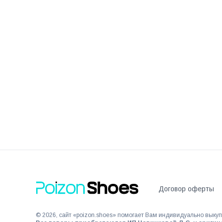
Договор оферты
©
2026
, сайт «poizon.shoes» помогает Вам индивидуально выкуп