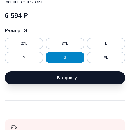
8800003390223361
6 594 ₽
Размер:
S
2XL
3XL
L
M
S
XL
В корзину