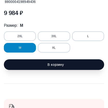
8800004198949436
9 984 ₽
Размер:
M
2XL
3XL
L
M
XL
В корзину