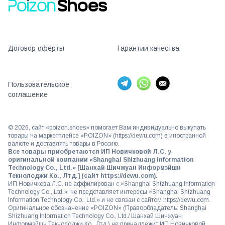
Договор оферты
Гарантии качества
Пользовательское
соглашение
©
2026
, сайт «poizon.shoes» помогает Вам индивидуально выкупать
товары на маркетплейсе «POIZON» (https://dewu.com) в иностранной
валюте и доставлять товары в Россию.
Все товары приобретаются ИП Новичковой Л.С. у
оригинальной компании «Shanghai Shizhuang Information
Technology Co., Ltd.» [Шанхай Шичжуан Информэйшн
Текнолоджи Ко., Лтд.] (сайт https://dewu.com).
ИП Новичкова Л.С. не аффилирован с «Shanghai Shizhuang Information
Technology Co., Ltd.», не представляет интересы «Shanghai Shizhuang
Information Technology Co., Ltd.» и не связан с сайтом https://dewu.com.
Оригинальное обозначение «POIZON» (Правообладатель: Shanghai
Shizhuang Information Technology Co., Ltd./ Шанхай Шичжуан
Информэйшн Текнолоджи Ко., Лтд.) не принадлежит ИП Новичковой