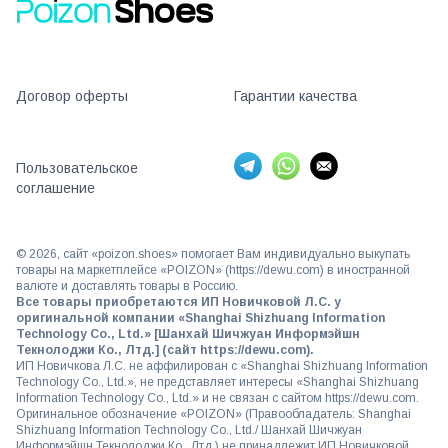
Договор оферты
Гарантии качества
Пользовательское
соглашение
©
2026
, сайт «poizon.shoes» помогает Вам индивидуально выкупать
товары на маркетплейсе «POIZON» (https://dewu.com) в иностранной
валюте и доставлять товары в Россию.
Все товары приобретаются ИП Новичковой Л.С. у
оригинальной компании «Shanghai Shizhuang Information
Technology Co., Ltd.» [Шанхай Шичжуан Информэйшн
Текнолоджи Ко., Лтд.] (сайт https://dewu.com).
ИП Новичкова Л.С. не аффилирован с «Shanghai Shizhuang Information
Technology Co., Ltd.», не представляет интересы «Shanghai Shizhuang
Information Technology Co., Ltd.» и не связан с сайтом https://dewu.com.
Оригинальное обозначение «POIZON» (Правообладатель: Shanghai
Shizhuang Information Technology Co., Ltd./ Шанхай Шичжуан
Информэйшн Текнолоджи Ко., Лтд.) не принадлежит ИП Новичковой