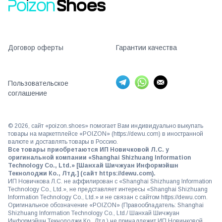
Договор оферты
Гарантии качества
Пользовательское
соглашение
©
2026
, сайт «poizon.shoes» помогает Вам индивидуально выкупать
товары на маркетплейсе «POIZON» (https://dewu.com) в иностранной
валюте и доставлять товары в Россию.
Все товары приобретаются ИП Новичковой Л.С. у
оригинальной компании «Shanghai Shizhuang Information
Technology Co., Ltd.» [Шанхай Шичжуан Информэйшн
Текнолоджи Ко., Лтд.] (сайт https://dewu.com).
ИП Новичкова Л.С. не аффилирован с «Shanghai Shizhuang Information
Technology Co., Ltd.», не представляет интересы «Shanghai Shizhuang
Information Technology Co., Ltd.» и не связан с сайтом https://dewu.com.
Оригинальное обозначение «POIZON» (Правообладатель: Shanghai
Shizhuang Information Technology Co., Ltd./ Шанхай Шичжуан
Информэйшн Текнолоджи Ко., Лтд.) не принадлежит ИП Новичковой