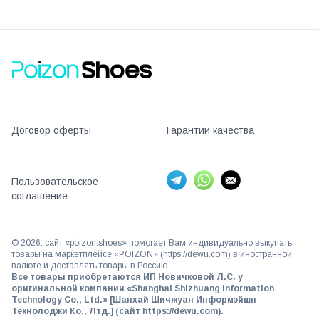
Договор оферты
Гарантии качества
Пользовательское
соглашение
©
2026
, сайт «poizon.shoes» помогает Вам индивидуально выкупать
товары на маркетплейсе «POIZON» (https://dewu.com) в иностранной
валюте и доставлять товары в Россию.
Все товары приобретаются ИП Новичковой Л.С. у
оригинальной компании «Shanghai Shizhuang Information
Technology Co., Ltd.» [Шанхай Шичжуан Информэйшн
Текнолоджи Ко., Лтд.] (сайт https://dewu.com).