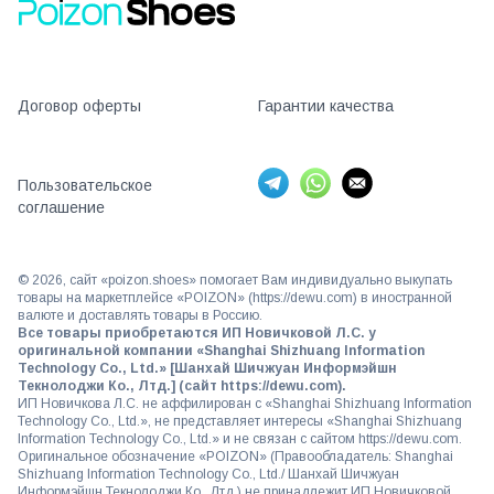
Договор оферты
Гарантии качества
Пользовательское
соглашение
©
2026
, сайт «poizon.shoes» помогает Вам индивидуально выкупать
товары на маркетплейсе «POIZON» (https://dewu.com) в иностранной
валюте и доставлять товары в Россию.
Все товары приобретаются ИП Новичковой Л.С. у
оригинальной компании «Shanghai Shizhuang Information
Technology Co., Ltd.» [Шанхай Шичжуан Информэйшн
Текнолоджи Ко., Лтд.] (сайт https://dewu.com).
ИП Новичкова Л.С. не аффилирован с «Shanghai Shizhuang Information
Technology Co., Ltd.», не представляет интересы «Shanghai Shizhuang
Information Technology Co., Ltd.» и не связан с сайтом https://dewu.com.
Оригинальное обозначение «POIZON» (Правообладатель: Shanghai
Shizhuang Information Technology Co., Ltd./ Шанхай Шичжуан
Информэйшн Текнолоджи Ко., Лтд.) не принадлежит ИП Новичковой