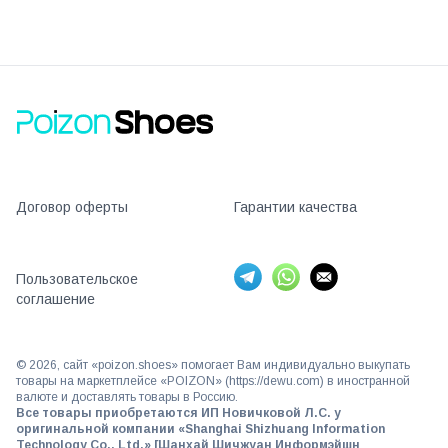
Договор оферты
Гарантии качества
Пользовательское
соглашение
©
2026
, сайт «poizon.shoes» помогает Вам индивидуально выкупать
товары на маркетплейсе «POIZON» (https://dewu.com) в иностранной
валюте и доставлять товары в Россию.
Все товары приобретаются ИП Новичковой Л.С. у
оригинальной компании «Shanghai Shizhuang Information
Technology Co., Ltd.» [Шанхай Шичжуан Информэйшн