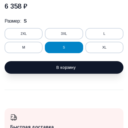
6 358 ₽
Размер:
S
2XL
3XL
L
M
S
XL
В корзину
Быстрая доставка