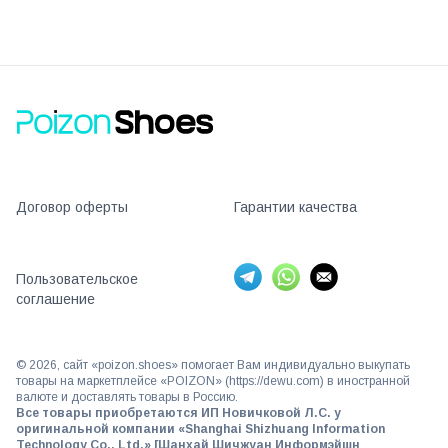
Договор оферты
Гарантии качества
Пользовательское
соглашение
©
2026
, сайт «poizon.shoes» помогает Вам индивидуально выкупать
товары на маркетплейсе «POIZON» (https://dewu.com) в иностранной
валюте и доставлять товары в Россию.
Все товары приобретаются ИП Новичковой Л.С. у
оригинальной компании «Shanghai Shizhuang Information
Technology Co., Ltd.» [Шанхай Шичжуан Информэйшн