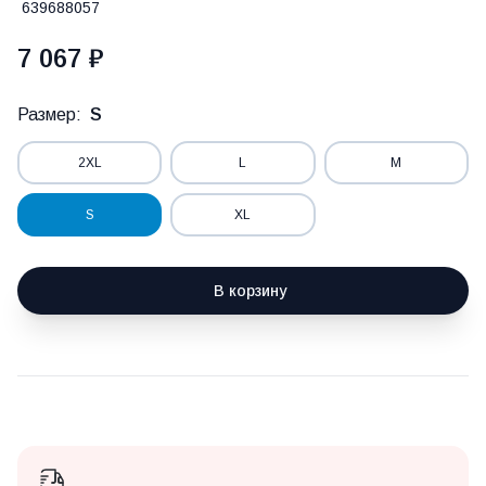
639688057
7 067 ₽
Размер:
S
2XL
L
M
S
XL
В корзину