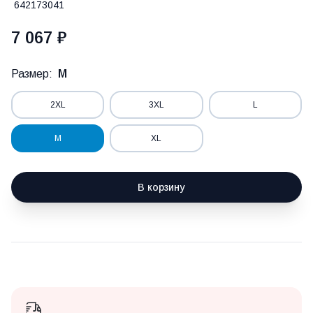
642173041
7 067 ₽
Размер:
M
2XL
3XL
L
M
XL
В корзину