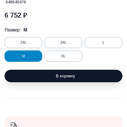
648649476
6 752 ₽
Размер:
M
2XL
3XL
L
M
XL
В корзину