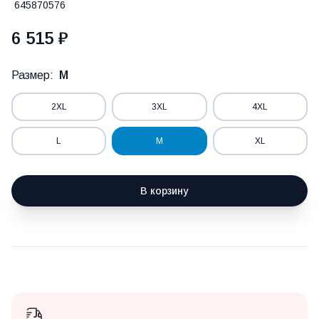
645870576
6 515 ₽
Размер:
M
2XL
3XL
4XL
L
M
XL
В корзину