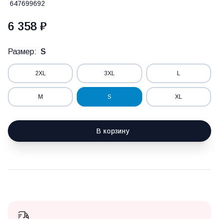
647699692
6 358 ₽
Размер:
S
2XL
3XL
L
M
S
XL
В корзину