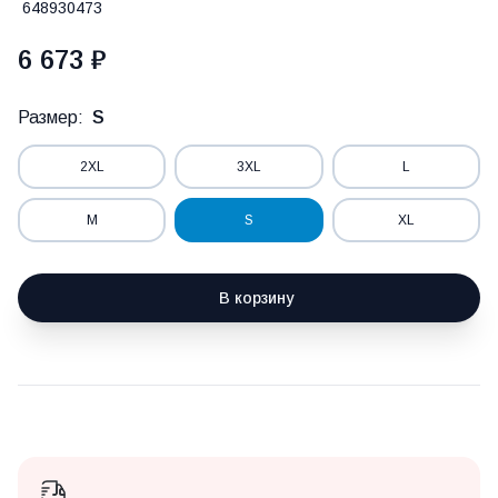
648930473
6 673 ₽
Размер:
S
2XL
3XL
L
M
S
XL
В корзину