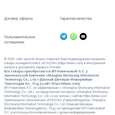
Договор оферты
Гарантии качества
Пользовательское
соглашение
©
2026
, сайт «poizon.shoes» помогает Вам индивидуально выкупать
товары на маркетплейсе «POIZON» (https://dewu.com) в иностранной
валюте и доставлять товары в Россию.
Все товары приобретаются ИП Новичковой Л.С. у
оригинальной компании «Shanghai Shizhuang Information
Technology Co., Ltd.» [Шанхай Шичжуан Информэйшн
Текнолоджи Ко., Лтд.] (сайт https://dewu.com).
ИП Новичкова Л.С. не аффилирован с «Shanghai Shizhuang Information
Technology Co., Ltd.», не представляет интересы «Shanghai Shizhuang
Information Technology Co., Ltd.» и не связан с сайтом https://dewu.com.
Оригинальное обозначение «POIZON» (Правообладатель: Shanghai
Shizhuang Information Technology Co., Ltd./ Шанхай Шичжуан
Информэйшн Текнолоджи Ко., Лтд.) не принадлежит ИП Новичковой
Л.С. и используется исключительно с целью информирования