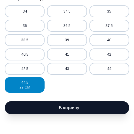
34
34.5
35
36
36.5
37.5
38.5
39
40
40.5
41
42
42.5
43
44
44.5
29 СМ
В корзину